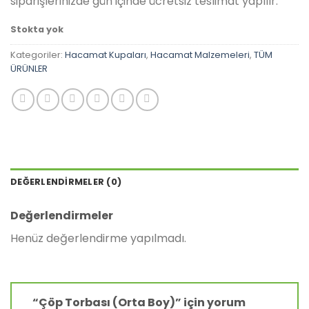
siparişlerinizde gün içinde ücretsiz teslimat yapılır.
Stokta yok
Kategoriler:
Hacamat Kupaları
,
Hacamat Malzemeleri
,
TÜM
ÜRÜNLER
DEĞERLENDIRMELER (0)
Değerlendirmeler
Henüz değerlendirme yapılmadı.
“Çöp Torbası (Orta Boy)” için yorum