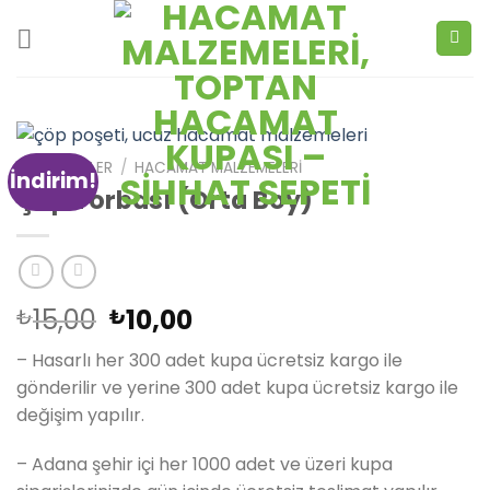
Skip
to
content
TÜM ÜRÜNLER
/
HACAMAT MALZEMELERI
İndirim!
Çöp Torbası (Orta Boy)
15,00
10,00
₺
₺
– Hasarlı her 300 adet kupa ücretsiz kargo ile
gönderilir ve yerine 300 adet kupa ücretsiz kargo ile
değişim yapılır.
– Adana şehir içi her 1000 adet ve üzeri kupa