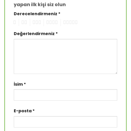
yapan ilk kişi siz olun
Derecelendirmeniz
*
1
2
3
4
5
Değerlendirmeniz
*
İsim
*
E-posta
*