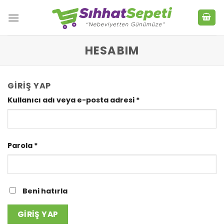
Skip
to
content
HESABIM
GIRIŞ YAP
Kullanıcı adı veya e-posta adresi
*
Parola
*
Beni hatırla
GIRIŞ YAP